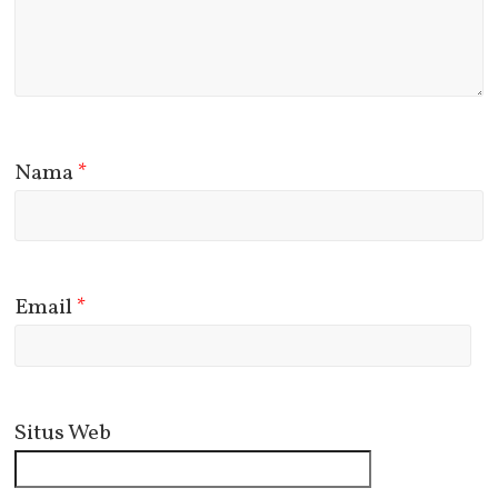
Nama
*
Email
*
Situs Web