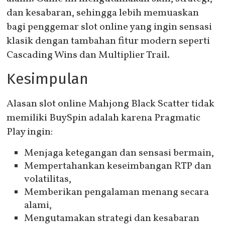
dan kesabaran, sehingga lebih memuaskan
bagi penggemar slot online yang ingin sensasi
klasik dengan tambahan fitur modern seperti
Cascading Wins dan Multiplier Trail.
Kesimpulan
Alasan slot online Mahjong Black Scatter tidak
memiliki BuySpin adalah karena Pragmatic
Play ingin:
Menjaga ketegangan dan sensasi bermain,
Mempertahankan keseimbangan RTP dan
volatilitas,
Memberikan pengalaman menang secara
alami,
Mengutamakan strategi dan kesabaran