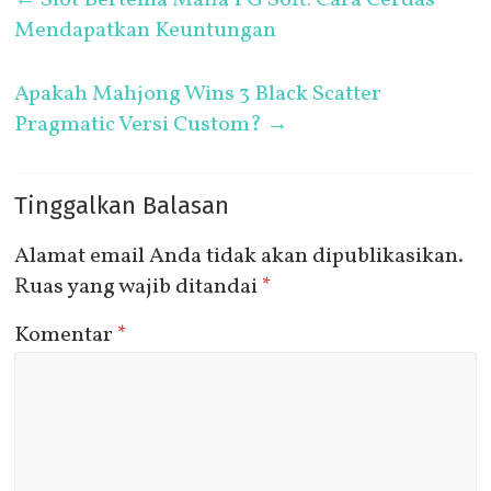
←
Slot Bertema Mafia PG Soft: Cara Cerdas
Mendapatkan Keuntungan
Apakah Mahjong Wins 3 Black Scatter
Pragmatic Versi Custom?
→
Tinggalkan Balasan
Alamat email Anda tidak akan dipublikasikan.
Ruas yang wajib ditandai
*
Komentar
*