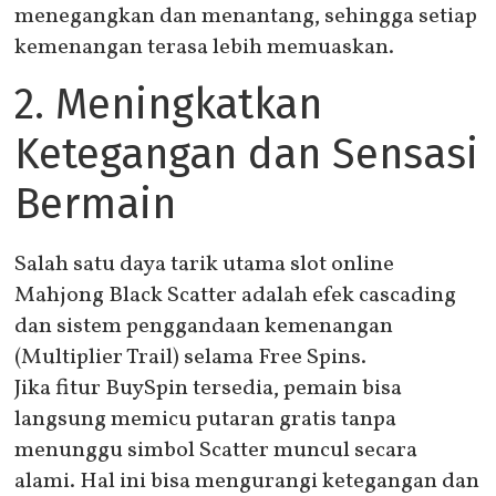
menegangkan dan menantang, sehingga setiap
kemenangan terasa lebih memuaskan.
2. Meningkatkan
Ketegangan dan Sensasi
Bermain
Salah satu daya tarik utama slot online
Mahjong Black Scatter adalah efek cascading
dan sistem penggandaan kemenangan
(Multiplier Trail) selama Free Spins.
Jika fitur BuySpin tersedia, pemain bisa
langsung memicu putaran gratis tanpa
menunggu simbol Scatter muncul secara
alami. Hal ini bisa mengurangi ketegangan dan