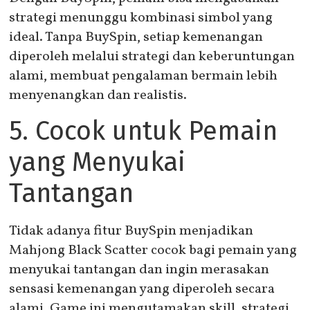
strategi menunggu kombinasi simbol yang
ideal. Tanpa BuySpin, setiap kemenangan
diperoleh melalui strategi dan keberuntungan
alami, membuat pengalaman bermain lebih
menyenangkan dan realistis.
5. Cocok untuk Pemain
yang Menyukai
Tantangan
Tidak adanya fitur BuySpin menjadikan
Mahjong Black Scatter cocok bagi pemain yang
menyukai tantangan dan ingin merasakan
sensasi kemenangan yang diperoleh secara
alami. Game ini mengutamakan skill, strategi,