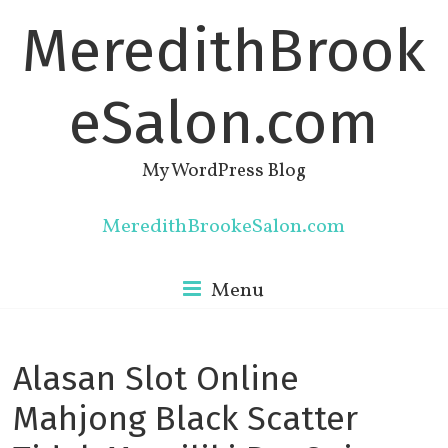
Skip
MeredithBrook
to
content
eSalon.com
My WordPress Blog
MeredithBrookeSalon.com
Menu
Alasan Slot Online
Mahjong Black Scatter