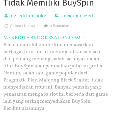
Tidak Memiliki BuySpin
meredithbrooke
Uncategorized
Oktober 8, 2025
0 Komentar
MEREDITHBROOKESALON.COM
–
Permainan slot online kini menawarkan
berbagai fitur untuk meningkatkan sensasi
dan peluang menang, salah satunya adalah
fitur BuySpin atau pembelian putaran gratis.
Namun, salah satu game populer dari
Pragmatic Play, Mahjong Black Scatter, tidak
menyediakan fitur ini. Banyak pemain yang
penasaran mengapa slot ini berbeda dari game
lain yang sering menyediakan BuySpin.
Berikut ulasannya.