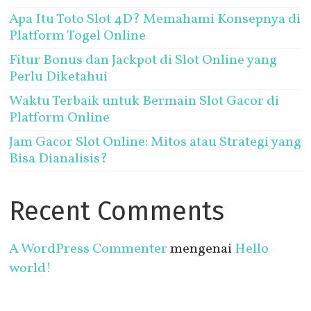
Apa Itu Toto Slot 4D? Memahami Konsepnya di
Platform Togel Online
Fitur Bonus dan Jackpot di Slot Online yang
Perlu Diketahui
Waktu Terbaik untuk Bermain Slot Gacor di
Platform Online
Jam Gacor Slot Online: Mitos atau Strategi yang
Bisa Dianalisis?
Recent Comments
A WordPress Commenter
mengenai
Hello
world!