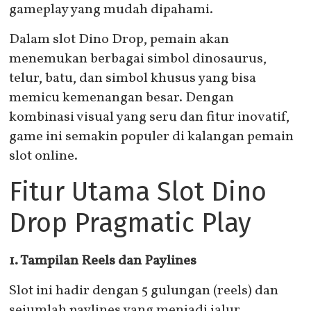
gameplay yang mudah dipahami.
Dalam slot Dino Drop, pemain akan
menemukan berbagai simbol dinosaurus,
telur, batu, dan simbol khusus yang bisa
memicu kemenangan besar. Dengan
kombinasi visual yang seru dan fitur inovatif,
game ini semakin populer di kalangan pemain
slot online.
Fitur Utama Slot Dino
Drop Pragmatic Play
1. Tampilan Reels dan Paylines
Slot ini hadir dengan 5 gulungan (reels) dan
sejumlah paylines yang menjadi jalur