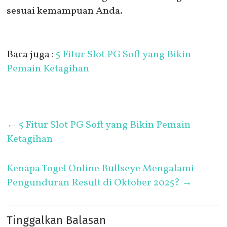
sesuai kemampuan Anda.
Baca juga :
5 Fitur Slot PG Soft yang Bikin
Pemain Ketagihan
←
5 Fitur Slot PG Soft yang Bikin Pemain
Ketagihan
Kenapa Togel Online Bullseye Mengalami
Pengunduran Result di Oktober 2025?
→
Tinggalkan Balasan