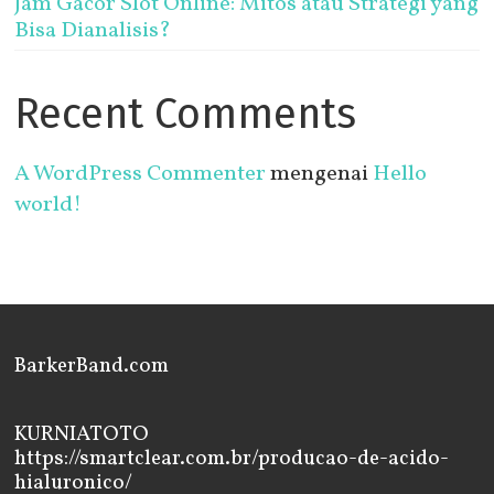
Jam Gacor Slot Online: Mitos atau Strategi yang
Bisa Dianalisis?
Recent Comments
A WordPress Commenter
mengenai
Hello
world!
BarkerBand.com
KURNIATOTO
https://smartclear.com.br/producao-de-acido-
hialuronico/