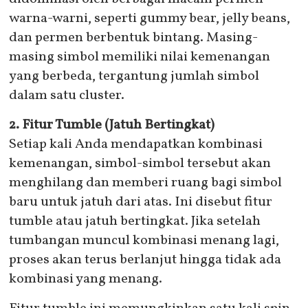
warna-warni, seperti gummy bear, jelly beans,
dan permen berbentuk bintang. Masing-
masing simbol memiliki nilai kemenangan
yang berbeda, tergantung jumlah simbol
dalam satu cluster.
2. Fitur Tumble (Jatuh Bertingkat)
Setiap kali Anda mendapatkan kombinasi
kemenangan, simbol-simbol tersebut akan
menghilang dan memberi ruang bagi simbol
baru untuk jatuh dari atas. Ini disebut fitur
tumble atau jatuh bertingkat. Jika setelah
tumbangan muncul kombinasi menang lagi,
proses akan terus berlanjut hingga tidak ada
kombinasi yang menang.