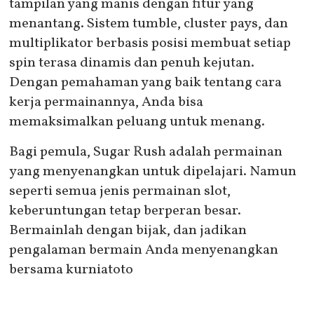
tampilan yang manis dengan fitur yang
menantang. Sistem tumble, cluster pays, dan
multiplikator berbasis posisi membuat setiap
spin terasa dinamis dan penuh kejutan.
Dengan pemahaman yang baik tentang cara
kerja permainannya, Anda bisa
memaksimalkan peluang untuk menang.
Bagi pemula, Sugar Rush adalah permainan
yang menyenangkan untuk dipelajari. Namun
seperti semua jenis permainan slot,
keberuntungan tetap berperan besar.
Bermainlah dengan bijak, dan jadikan
pengalaman bermain Anda menyenangkan
bersama kurniatoto