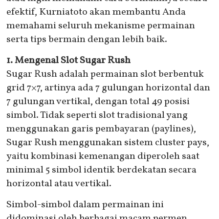
efektif, Kurniatoto akan membantu Anda
memahami seluruh mekanisme permainan
serta tips bermain dengan lebih baik.
1. Mengenal Slot Sugar Rush
Sugar Rush adalah permainan slot berbentuk
grid 7×7, artinya ada 7 gulungan horizontal dan
7 gulungan vertikal, dengan total 49 posisi
simbol. Tidak seperti slot tradisional yang
menggunakan garis pembayaran (paylines),
Sugar Rush menggunakan sistem cluster pays,
yaitu kombinasi kemenangan diperoleh saat
minimal 5 simbol identik berdekatan secara
horizontal atau vertikal.
Simbol-simbol dalam permainan ini
didominasi oleh berbagai macam permen