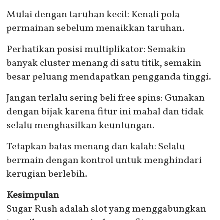
Mulai dengan taruhan kecil: Kenali pola
permainan sebelum menaikkan taruhan.
Perhatikan posisi multiplikator: Semakin
banyak cluster menang di satu titik, semakin
besar peluang mendapatkan pengganda tinggi.
Jangan terlalu sering beli free spins: Gunakan
dengan bijak karena fitur ini mahal dan tidak
selalu menghasilkan keuntungan.
Tetapkan batas menang dan kalah: Selalu
bermain dengan kontrol untuk menghindari
kerugian berlebih.
Kesimpulan
Sugar Rush adalah slot yang menggabungkan