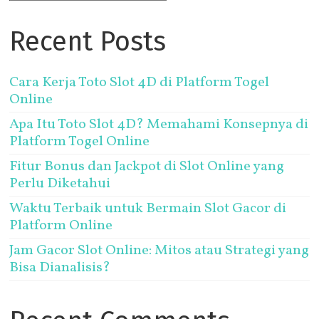
Recent Posts
Cara Kerja Toto Slot 4D di Platform Togel
Online
Apa Itu Toto Slot 4D? Memahami Konsepnya di
Platform Togel Online
Fitur Bonus dan Jackpot di Slot Online yang
Perlu Diketahui
Waktu Terbaik untuk Bermain Slot Gacor di
Platform Online
Jam Gacor Slot Online: Mitos atau Strategi yang
Bisa Dianalisis?