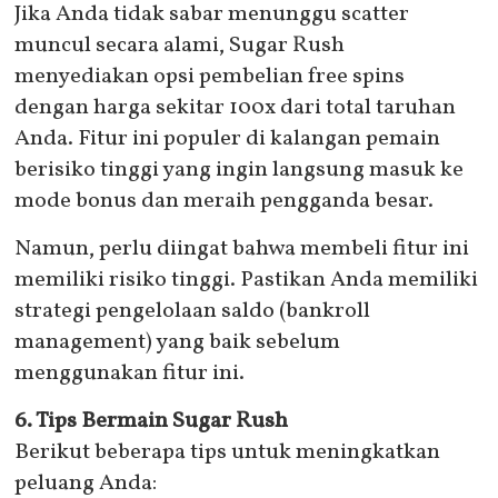
Jika Anda tidak sabar menunggu scatter
muncul secara alami, Sugar Rush
menyediakan opsi pembelian free spins
dengan harga sekitar 100x dari total taruhan
Anda. Fitur ini populer di kalangan pemain
berisiko tinggi yang ingin langsung masuk ke
mode bonus dan meraih pengganda besar.
Namun, perlu diingat bahwa membeli fitur ini
memiliki risiko tinggi. Pastikan Anda memiliki
strategi pengelolaan saldo (bankroll
management) yang baik sebelum
menggunakan fitur ini.
6. Tips Bermain Sugar Rush
Berikut beberapa tips untuk meningkatkan
peluang Anda: