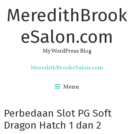
Skip
MeredithBrook
to
content
eSalon.com
My WordPress Blog
MeredithBrookeSalon.com
Menu
Perbedaan Slot PG Soft
Dragon Hatch 1 dan 2