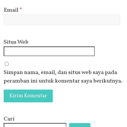
Email
*
Situs Web
Simpan nama, email, dan situs web saya pada
peramban ini untuk komentar saya berikutnya.
Cari