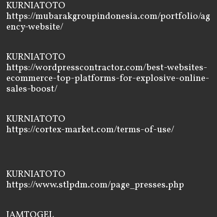
KURNIATOTO
https://mubarakgroupindonesia.com/portfolio/ag
ency-website/
KURNIATOTO
https://wordpresscontractor.com/best-websites-
ecommerce-top-platforms-for-explosive-online-
sales-boost/
KURNIATOTO
https://cortex-market.com/terms-of-use/
KURNIATOTO
https://www.stlpdm.com/page_presses.php
JAMTOGEL