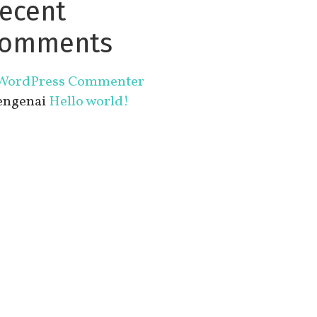
ecent
omments
WordPress Commenter
ngenai
Hello world!