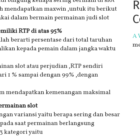
jadi bingung kenapa sering bermain di slot
R
nah mendapatkan maxwin ,untuk itu berikut
C
akai dalam bermain permainan judi slot
miliki RTP di atas 95%
A 
lah berarti persentase dari total taruhan
me
likan kepada pemain dalam jangka waktu
nan slot atau perjudian ,RTP sendiri
ari 1 % sampai dengan 99% ,dengan
lam mendapatkan kemenangan maksimal
ermainan slot
dengan variansi yaitu berapa sering dan besar
pada saat permainan berlangsung
3 kategori yaitu