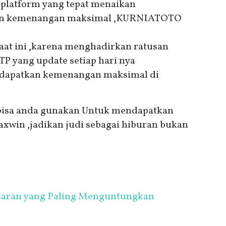
 platform yang tepat menaikan
an kemenangan maksimal ,KURNIATOTO
saat ini ,karena menghadirkan ratusan
TP yang update setiap hari nya
ndapatkan kemenangan maksimal di
 bisa anda gunakan Untuk mendapatkan
win ,jadikan judi sebagai hiburan bukan
saran yang Paling Menguntungkan